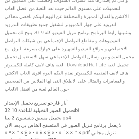
والتي تم إصدارها منذ عشرات السنوات وحصلت على الملايين من
التحميلات على مستوى العالم حيث تعد اللعبة من افضل العاب
الاكشن والقتال المميزة والمختلفة عن اليوم اتيتكم بافضل محاكي
اندرويد على جهاز الكمبيوتر لتشغيل جميع تطبيقات الندرويد
وتثبيتها.رابط البرنامج برنامج تنزيل الفيديو كله 2019 يتيح لك تحميل
الفيديوهات و مقاطع التواصل الإجتماعي من شبكات التواصل
الاجتماعي و مواقع الفيديو الشهيرة على جهازك بسرعة البرق. مع
محمل الفيديو من وسائل التواصل الإجتماعي سهل الاستعمال تحميل
لعبة هاف لايف كاملة للكمبيوتر - Download Half Life تحميل لعبة
هاف لايف القديمة للكمبيوتر نقدم اليكم اليوم اقوى العاب الاكشن
والمغامرات والقتال على الاطلاق التى لها الملايين من المعجبين
حول العالم لعبة من افضل الالعاب
آبار فارجو تسريع تحميل الإصدار
تحميل الصور التخيلية للنافذة 10 32bi
تحميل مسبق ديفيسون 2 بيتا ps4
لا يعمل برنامج تنزيل الصور في المتصفح الخاص بي بعد الآن
× ª × ™ × § × • × ÿ × § × • × ¨ × × ™ × pdf تنزيل مجاني