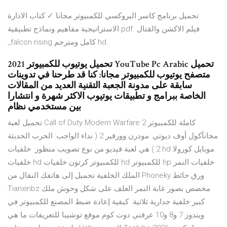
تحميل برنامج كاسر البروكسي للكمبيوتر مجانا ✓ كتاب الادارة
الاستراتيجية مفاهيم ونماذج تطبيقية pdf. فيلم الاكشن والقتال
_falcon rising كامل ومترجم hd.
تحميل يوتيوب للكمبيوتر 2021 YouTube Pc Arabic تحميل
متصفح يوتيوب للكمبيوتر مجانا: كنا قد طرحنا في تدوينات
سابقة على مدونة الجعبة التقنية العديد من المقالات
الخاصة ببرامج و تطبيقات يوتيوب الاكثر شهرة و انتشارا
بين مستخدمي نظام
تحميل لعبة Call of Duty Modern Warfare 2 كاملة للكمبيوتر
مجانآكول أوف ديوتي: مودرن وورفير 2 ( نداء الواجب: الحرب الحديثة
2 ) هي لعبة فيديو من نوع تصويب منظور خلفيات hd موبايل كورولا
خلفيات hd للكمبيوتر كرتون خلفيات hd للكمبيوتر hp خلفيات النمر
الملك الخلفية تحميل إلى هاتفك النقال من Phoneky ورق حائط
Tianxinbz مخصص بصور غابة النمر العلف على شكل وحوش ملك
كبير خلفية جدارية ثلاثية. كيفية إعادة ضبط المصنع للكمبيوتر في
ويندوز 7 و8 و10 عرفني دوت كوم موقع توشيبا للتعريفات ما هي