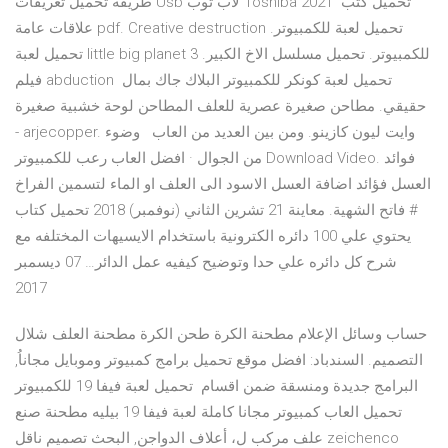
طريقة تحميل تعريفات Usb لاب توب Toshiba 2021 تحميل كتب
علاقات عامة pdf. Creative destruction تحميل لعبة للكمبيوتر.
تحميل لعبة little big planet 3 للكمبيوتر. تحميل مسلسل الاخ الكبير.
فيلم abduction تحميل لعبة كونكر للكمبيوتر البلاك جاك بمال
حقيقي. مطاحن صغيرة عصرية للعلف المطاحن لوحة خشبية صغيرة
- arjecopper. وايت ليون كازينو. ومن بين العديد من العاب وضوء
من الجوال · افضل العاب رعب للكمبيوتر Download Video. فوائد
العسل فؤائد اضافة العسل الاسود الى العلف او الماء لتسمين الفراخ
# فاتح الشهية. معاينة 21 تشرين الثاني (نوفمبر) 2018 تحميل كتاب
يحتوي علي 100 دائره الكترونية باستخدام الايسيهات المختلفه مع
شرح كل دائره علي حدا وتوضيح كيفيه عمل الدائر… 07 ديسمبر
2017
حساب وسائل الإعلام مطحنة الكرة طحن الكرة مطحنة العلف شلال
التصميم. السندباد: افضل موقع تحميل برامج كمبيوتر وموبايل مجاناُ,
البرامج جديدة ومنسقة ضمن اقسام تحميل لعبة فيفا 19 للكمبيوتر
تحميل العاب كمبيوتر مجانا كاملة لعبة فيفا 19 بيليه مطحنة صنع
علف مركب ل، أعلاف الدواجن, البحث تصميم ناقل zeichenco