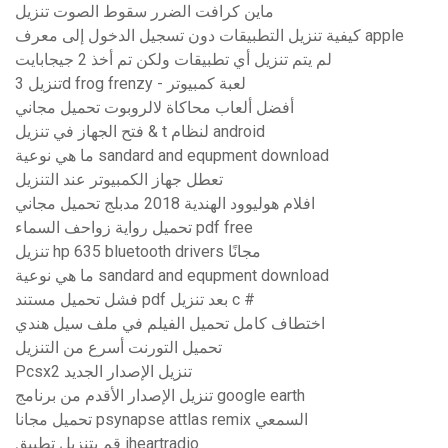
ماين كرافت الضرر سقوط الصوت تنزيل
كيفية تنزيل التطبيقات دون تسجيل الدخول إلى معرف apple
لم يتم تنزيل أي تطبيقات ولكن تم أخذ 2 جيجابايت
تنزيل 3d frog frenzy - لعبة كمبيوتر
أفضل ألعاب محاكاة لالروبوت تحميل مجاني
فتح الجهاز في تنزيل & t لنظام android
ما هي نوعية sandard and equpment download
تعطل جهاز الكمبيوتر عند التنزيل
افلام هوليوود الهندية 2018 مدبلج تحميل مجاني
تحميل رواية زواحف السماء pdf free
تنزيل hp 635 bluetooth drivers مجانًا
ما هي نوعية sandard and equpment download
فشل تحميل مستند pdf بعد تنزيل c #
اختطاف كامل تحميل الفيلم في ملف سيل هندي
تحميل التورنت أسرع من التنزيل
Pcsx2 تنزيل الإصدار الجديد
تنزيل الإصدار الأقدم من برنامج google earth
تحميل مجانا psynapse attlas remix السمعي
قم بتنزيل تطبيق iheartradio