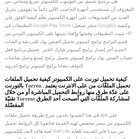
هي برنامج تحميل من اليوتيوب للكمبيوتر سريع ومجاني، من
المعروف أن مستخدمي أجهزة الحاسب الآلي دائماً ما يقومون بتنزيل
العديد من الفيديوهات على أجهزة الكمبيوتر تعلّم كيفية العثور على
التطبيقات في Google Play Store (متجر تشغيل Google)، وكيفية
تثبيت التطبيقات وفتحها وإلغاء تثبيتها على الكمبيوتر اللوحي من HP.
قسم البرامج برامج كمبيوتر تحميل الفيس بوك للدردشة و الشات
الجديد أخر إصدار برامج كمبيوتر شارك الخبر : تحميل برنامج قفل
حساب الفيس بوك برامج كمبيوتر تحميل برامج لصنع وعمل شاشات
التوقف مجانا برامج كمبيوتر برامج اندرويد
كيفية تحميل تورنت على الكمبيوتر كيفية تحميل الملفات
بالتورنت Torren . تحميل الملفّات من على الانترنت يعتمد
على عدّة طرق منها روابط التحميل المباشرة أو من خلال
تقنيّة Torrent لمشاركة الملفّات التي أصبحت أحد الطرق
المفضّلة
في هذا الفيديوا تجدون شرح طريقة تحميل ملفات apk على
الكمبيوتر من متجر مخصص لهته الخدمة فتابعونا كل الروابط تحميل
لعبة هاف لايف للكمبيوتر Half Life من ميديا فاير القديمة للغاية