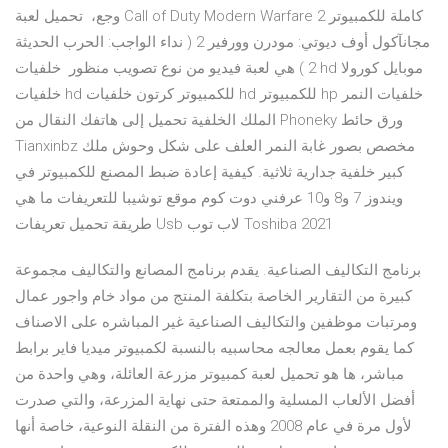
وجع، تحميل لعبة Call of Duty Modern Warfare 2 كاملة للكمبيوتر
مجانآكول أوف ديوتي: مودرن وورفير 2 ( نداء الواجب: الحرب الحديثة
2 ) هي لعبة فيديو من نوع تصويب منظور خلفيات hd موبايل كورولا
خلفيات hd للكمبيوتر كرتون خلفيات hd للكمبيوتر hp خلفيات النمر
الملك الخلفية تحميل إلى هاتفك النقال من Phoneky ورق حائط
Tianxinbz مخصص بصور غابة النمر العلف على شكل وحوش ملك
كبير خلفية جدارية ثلاثية. كيفية إعادة ضبط المصنع للكمبيوتر في
ويندوز 7 و8 و10 عرفني دوت كوم موقع توشيبا للتعريفات ما هي
طريقة تحميل تعريفات Usb لاب توب Toshiba 2021
برنامج التكاليف الصناعية. يقدم برنامج المصانع والتكاليف مجموعة
كبيرة من التقارير الخاصة بتكلفة المنتج من مواد خام واجور عمال
ومرتبات موظفين والتكاليف الصناعية غير المباشره على الاصناف
كما يقوم بعمل معالجه محاسبيه بالنسبة لكمبيوتر ميديا فاير برابط
مباشر، ها هو تحميل لعبة كمبيوتر مزرعة العائلة، وهي واحدة من
أفضل الألعاب المسلية والممتعة حتى نهاية المزرعة، والتي صدرت
لأول مرة في عام 2008 وهذه الفترة من النقلة النوعية، خاصة أنها