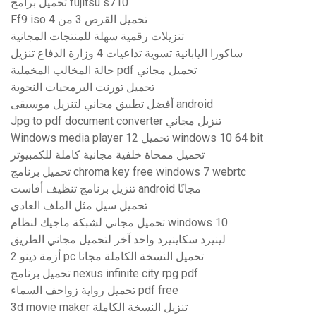
تحميل برامج fujitsu s710
Ff9 iso تحميل القرص 3 من 4
تنزيلات رقمية سهلة للمنتجات المجانية
ساكورا اليابانية تسوية تداعيات 4 وزارة الدفاع تنزيل
حالة المخالب المخملية pdf تحميل مجاني
تحميل تورنت البرمجيات النحوية
أفضل تطبيق مجاني لتنزيل موسيقى android
Jpg to pdf document converter تنزيل مجاني
Windows media player 12 تحميل windows 10 64 bit
تحميل ممحاة خلفية مجانية كاملة للكمبيوتر
تحميل برنامج chroma key free windows 7 webrtc
تنزيل برنامج تنظيف أفاست android مجانًا
تحميل سيل مثل الملف العادي
تحميل مجاني لشبكة ماجيك لنظام windows 10
لينيرد سكاينيرد واحد آخر لتحميل مجاني الطريق
أزمة دينو 2 pc تحميل النسخة الكاملة مجانا
تحميل برنامج nexus infinite city rpg pdf
تحميل رواية زواحف السماء pdf free
3d movie maker تنزيل النسخة الكاملة